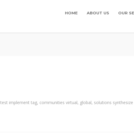
HOME
ABOUT US
OUR SE
-test implement tag, communities virtual, global, solutions synthesi