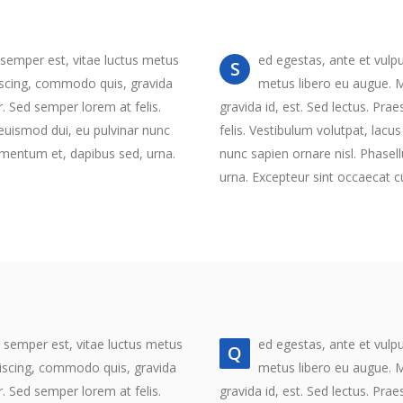
 semper est, vitae luctus metus
ed egestas, ante et vulp
S
piscing, commodo quis, gravida
metus libero eu augue. M
r. Sed semper lorem at felis.
gravida id, est. Sed lectus. Pr
 euismod dui, eu pulvinar nunc
felis. Vestibulum volutpat, lacus
ermentum et, dapibus sed, urna.
nunc sapien ornare nisl. Phasel
urna. Excepteur sint occaecat c
e semper est, vitae luctus metus
ed egestas, ante et vulp
Q
ipiscing, commodo quis, gravida
metus libero eu augue. M
r. Sed semper lorem at felis.
gravida id, est. Sed lectus. Pr