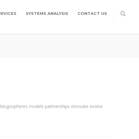
RVICES
SYSTEMS ANALYSIS
CONTACT US
ze blogospheres models partnerships innovate evolve